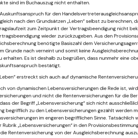
te sind im Buchauszug nicht enthalten.
Auskunftsanspruch für den Handelsvertreterausgleichsanspru
usgleich nach den Grundsätzen „Leben“ selbst zu berechnen,
slaufzeit zum Zeitpunkt der Vertragsbeendigung nicht bekan
 Vertragsbeendigung wieder zurückzugeben. Aus den Provision
sgleichsberechnung benötigte Basiszahl dem Versicherungsagen
em Grunde nach verneint und somit keine Ausgleichsberechnu
 erhalten. Es ist deshalb zu begrüßen, dass nunmehr eine ober
skunftsanspruch bestätigt.
Leben“ erstreckt sich auch auf dynamische Rentenversicheru
ich von dynamischen Lebensversicherungen die Rede ist, wir
versicherungen und nicht die Rentenversicherungen für die Be
 dass der Begriff „Lebensversicherung“ sich nicht ausschließli
ng begrifflich zu den Lebensversicherungen gezählt werden mu
sversicherungen im engeren begrifflichen Sinne. Tatsächlich
r Rubrik „Lebensversicherungen“ in den Provisionsbestimmunge
um die Rentenversicherung von der Ausgleichsberechnung auszu