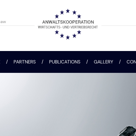
law
E
/
PARTNERS
/
PUBLICATIONS
/
GALLERY
/
CON