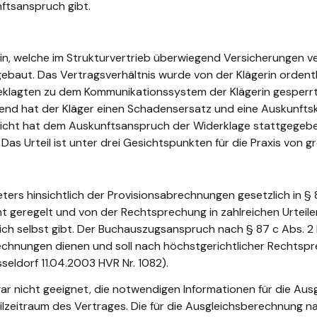
ftsanspruch gibt.
rin, welche im Strukturvertrieb überwiegend Versicherungen ver
gebaut. Das Vertragsverhältnis wurde von der Klägerin ordentl
lagten zu dem Kommunikationssystem der Klägerin gesperrt h
end hat der Kläger einen Schadensersatz und eine Auskunft
icht hat dem Auskunftsanspruch der Widerklage stattgegeb
as Urteil ist unter drei Gesichtspunkten für die Praxis von 
ers hinsichtlich der Provisionsabrechnungen gesetzlich in §
geregelt und von der Rechtsprechung in zahlreichen Urteilen
h selbst gibt. Der Buchauszugsanspruch nach § 87 c Abs. 2 H
brechnungen dienen und soll nach höchstgerichtlicher Rechts
eldorf 11.04.2003 HVR Nr. 1082).
ar nicht geeignet, die notwendigen Informationen für die Au
 Teilzeitraum des Vertrages. Die für die Ausgleichsberechnun