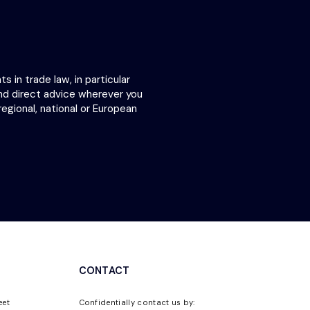
 in trade law, in particular
nd direct advice wherever you
egional, national or European
CONTACT
eet
Confidentially contact us by: