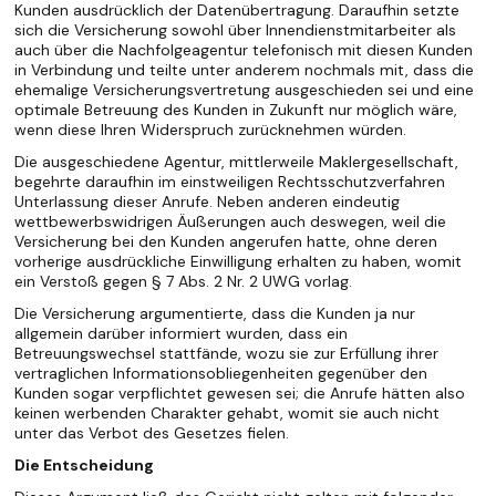
Kunden ausdrücklich der Datenübertragung. Daraufhin setzte
sich die Versicherung sowohl über Innendienstmitarbeiter als
auch über die Nachfolgeagentur telefonisch mit diesen Kunden
in Verbindung und teilte unter anderem nochmals mit, dass die
ehemalige Versicherungsvertretung ausgeschieden sei und eine
optimale Betreuung des Kunden in Zukunft nur möglich wäre,
wenn diese Ihren Widerspruch zurücknehmen würden.
Die ausgeschiedene Agentur, mittlerweile Maklergesellschaft,
begehrte daraufhin im einstweiligen Rechtsschutzverfahren
Unterlassung dieser Anrufe. Neben anderen eindeutig
wettbewerbswidrigen Äußerungen auch deswegen, weil die
Versicherung bei den Kunden angerufen hatte, ohne deren
vorherige ausdrückliche Einwilligung erhalten zu haben, womit
ein Verstoß gegen § 7 Abs. 2 Nr. 2 UWG vorlag.
Die Versicherung argumentierte, dass die Kunden ja nur
allgemein darüber informiert wurden, dass ein
Betreuungswechsel stattfände, wozu sie zur Erfüllung ihrer
vertraglichen Informationsobliegenheiten gegenüber den
Kunden sogar verpflichtet gewesen sei; die Anrufe hätten also
keinen werbenden Charakter gehabt, womit sie auch nicht
unter das Verbot des Gesetzes fielen.
Die Entscheidung