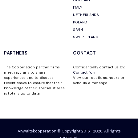
GERMANY
ITALY
NETHERLANDS
POLAND
SPAIN
SWITZERLAND
PARTNERS
CONTACT
The Cooperation partner firms
Confidentially contact us by:
meet regularly to share
Contact form
.
experiences and to discuss
View our locations, hours or
recent cases to ensure that their
send us a message
knowledge of their specialist area
is totally up to date.
Anwaltskooperation © Copyright 2016 -2026. All rights
reserved.