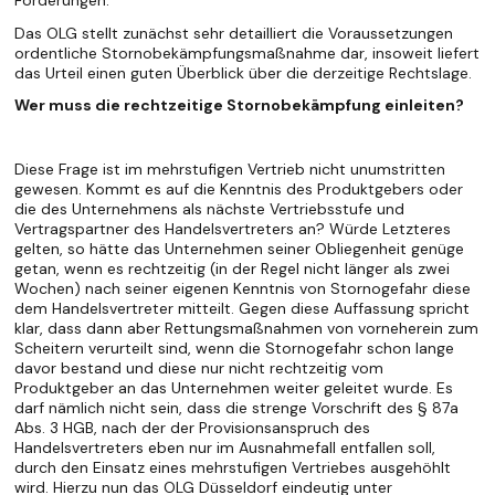
Forderungen.
Das OLG stellt zunächst sehr detailliert die Voraussetzungen
ordentliche Stornobekämpfungsmaßnahme dar, insoweit liefert
das Urteil einen guten Überblick über die derzeitige Rechtslage.
Wer muss die rechtzeitige Stornobekämpfung einleiten?
Diese Frage ist im mehrstufigen Vertrieb nicht unumstritten
gewesen. Kommt es auf die Kenntnis des Produktgebers oder
die des Unternehmens als nächste Vertriebsstufe und
Vertragspartner des Handelsvertreters an? Würde Letzteres
gelten, so hätte das Unternehmen seiner Obliegenheit genüge
getan, wenn es rechtzeitig (in der Regel nicht länger als zwei
Wochen) nach seiner eigenen Kenntnis von Stornogefahr diese
dem Handelsvertreter mitteilt. Gegen diese Auffassung spricht
klar, dass dann aber Rettungsmaßnahmen von vorneherein zum
Scheitern verurteilt sind, wenn die Stornogefahr schon lange
davor bestand und diese nur nicht rechtzeitig vom
Produktgeber an das Unternehmen weiter geleitet wurde. Es
darf nämlich nicht sein, dass die strenge Vorschrift des § 87a
Abs. 3 HGB, nach der der Provisionsanspruch des
Handelsvertreters eben nur im Ausnahmefall entfallen soll,
durch den Einsatz eines mehrstufigen Vertriebes ausgehöhlt
wird. Hierzu nun das OLG Düsseldorf eindeutig unter