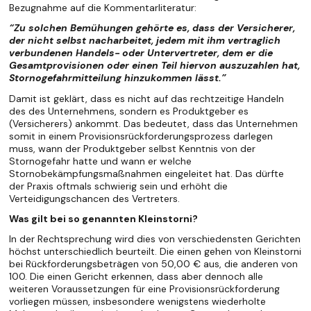
Bezugnahme auf die Kommentarliteratur:
“Zu solchen Bemühungen gehörte es, dass der Versicherer,
der nicht selbst nacharbeitet, jedem mit ihm vertraglich
verbundenen Handels- oder Untervertreter, dem er die
Gesamtprovisionen oder einen Teil hiervon auszuzahlen hat,
Stornogefahrmitteilung hinzukommen lässt.”
Damit ist geklärt, dass es nicht auf das rechtzeitige Handeln
des des Unternehmens, sondern es Produktgeber es
(Versicherers) ankommt. Das bedeutet, dass das Unternehmen
somit in einem Provisionsrückforderungsprozess darlegen
muss, wann der Produktgeber selbst Kenntnis von der
Stornogefahr hatte und wann er welche
Stornobekämpfungsmaßnahmen eingeleitet hat. Das dürfte
der Praxis oftmals schwierig sein und erhöht die
Verteidigungschancen des Vertreters.
Was gilt bei so genannten Kleinstorni?
In der Rechtsprechung wird dies von verschiedensten Gerichten
höchst unterschiedlich beurteilt. Die einen gehen von Kleinstorni
bei Rückforderungsbeträgen von 50,00 € aus, die anderen von
100. Die einen Gericht erkennen, dass aber dennoch alle
weiteren Voraussetzungen für eine Provisionsrückforderung
vorliegen müssen, insbesondere wenigstens wiederholte