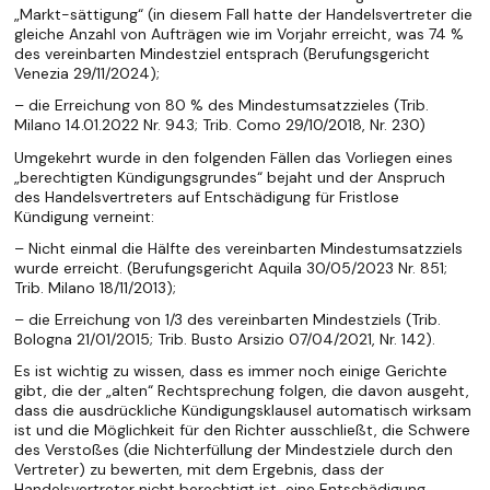
„Markt-sättigung“ (in diesem Fall hatte der Handelsvertreter die
gleiche Anzahl von Aufträgen wie im Vorjahr erreicht, was 74 %
des vereinbarten Mindestziel entsprach (Berufungsgericht
Venezia 29/11/2024);
– die Erreichung von 80 % des Mindestumsatzzieles (Trib.
Milano 14.01.2022 Nr. 943; Trib. Como 29/10/2018, Nr. 230)
Umgekehrt wurde in den folgenden Fällen das Vorliegen eines
„berechtigten Kündigungsgrundes“ bejaht und der Anspruch
des Handelsvertreters auf Entschädigung für Fristlose
Kündigung verneint:
– Nicht einmal die Hälfte des vereinbarten Mindestumsatzziels
wurde erreicht. (Berufungsgericht Aquila 30/05/2023 Nr. 851;
Trib. Milano 18/11/2013);
– die Erreichung von 1/3 des vereinbarten Mindestziels (Trib.
Bologna 21/01/2015; Trib. Busto Arsizio 07/04/2021, Nr. 142).
Es ist wichtig zu wissen, dass es immer noch einige Gerichte
gibt, die der „alten“ Rechtsprechung folgen, die davon ausgeht,
dass die ausdrückliche Kündigungsklausel automatisch wirksam
ist und die Möglichkeit für den Richter ausschließt, die Schwere
des Verstoßes (die Nichterfüllung der Mindestziele durch den
Vertreter) zu bewerten, mit dem Ergebnis, dass der
Handelsvertreter nicht berechtigt ist, eine Entschädigung