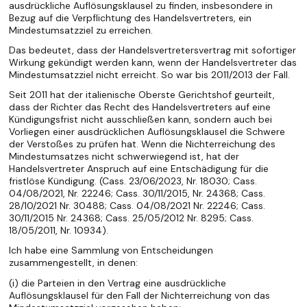
ausdrückliche Auflösungsklausel zu finden, insbesondere in
Bezug auf die Verpflichtung des Handelsvertreters, ein
Mindestumsatzziel zu erreichen.
Das bedeutet, dass der Handelsvertretersvertrag mit sofortiger
Wirkung gekündigt werden kann, wenn der Handelsvertreter das
Mindestumsatzziel nicht erreicht. So war bis 2011/2013 der Fall.
Seit 2011 hat der italienische Oberste Gerichtshof geurteilt,
dass der Richter das Recht des Handelsvertreters auf eine
Kündigungsfrist nicht ausschließen kann, sondern auch bei
Vorliegen einer ausdrücklichen Auflösungsklausel die Schwere
der Verstoßes zu prüfen hat. Wenn die Nichterreichung des
Mindestumsatzes nicht schwerwiegend ist, hat der
Handelsvertreter Anspruch auf eine Entschädigung für die
fristlöse Kündigung. (Cass. 23/06/2023, Nr. 18030; Cass.
04/08/2021, Nr. 22246; Cass. 30/11/2015, Nr. 24368; Cass.
28/10/2021 Nr. 30488; Cass. 04/08/2021 Nr. 22246; Cass.
30/11/2015 Nr. 24368; Cass. 25/05/2012 Nr. 8295; Cass.
18/05/2011, Nr. 10934).
Ich habe eine Sammlung von Entscheidungen
zusammengestellt, in denen:
(i) die Parteien in den Vertrag eine ausdrückliche
Auflösungsklausel für den Fall der Nichterreichung von das