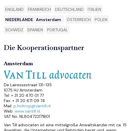
ENGLAND
FRANKREICH
DEUTSCHLAND
ITALIEN
NIEDERLANDE
Amsterdam
ÖSTERREICH
POLEN
SCHWEIZ
SPANIEN
PORTUGAL
Die Kooperationspartner
Amsterdam
De Lairessestraat 131-135
1075 HJ Amsterdam
Tel: + 31 20 470 01 77
Fax: + 31 20 671 09 74
Mail:
p.holtrop@vantill.nl
Web:
www.vantill.nl
VAT No. NL804722171B01
Van Till advocaten ist eine mittelgroße Anwaltskanzlei mit ca. 15
Anwälten, die Unternehmer und Behörden berät und, wenn