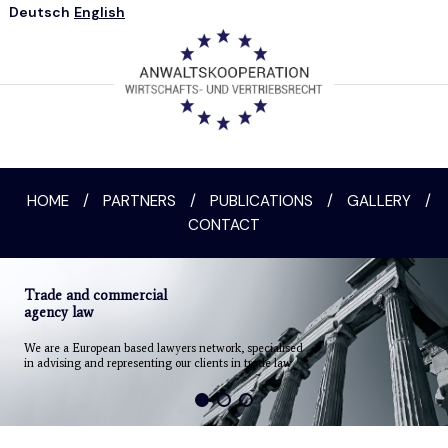
Deutsch
English
HOME
/
PARTNERS
/
PUBLICATIONS
/
GALLERY
/
CONTACT
Trade and commercial
agency law
We are a European based lawyers network, specialised
in advising and representing our clients in trade law.