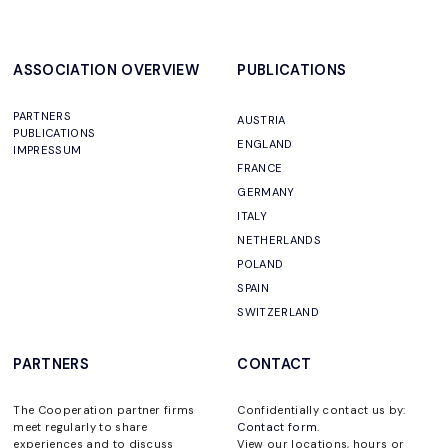
ASSOCIATION OVERVIEW
PUBLICATIONS
PARTNERS
AUSTRIA
PUBLICATIONS
ENGLAND
IMPRESSUM
FRANCE
GERMANY
ITALY
NETHERLANDS
POLAND
SPAIN
SWITZERLAND
PARTNERS
CONTACT
The Cooperation partner firms
Confidentially contact us by:
meet regularly to share
Contact form
.
experiences and to discuss
View our locations, hours or