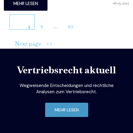
06.03.2022
MEHR LESEN
Beitragsnavigation
Page
Page
2
…
20
Page
1
Next page
Vertriebsrecht aktuell
Wegweisende Entscheidungen und rechtliche
Analysen zum Vertriebsrecht.
MEHR LESEN