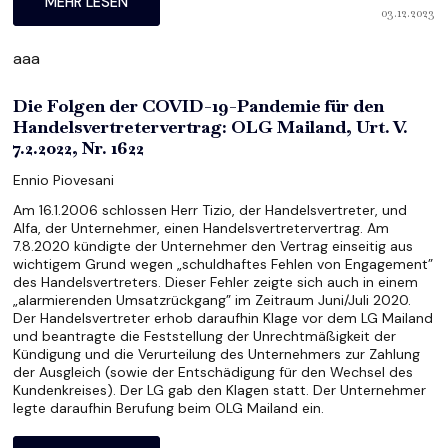
MEHR LESEN
03.12.2023
aaa
Die Folgen der COVID-19-Pandemie für den
Handelsvertretervertrag: OLG Mailand, Urt. V.
7.2.2022, Nr. 1622
Ennio Piovesani
Am 16.1.2006 schlossen Herr Tizio, der Handelsvertreter, und
Alfa, der Unternehmer, einen Handelsvertretervertrag. Am
7.8.2020 kündigte der Unternehmer den Vertrag einseitig aus
wichtigem Grund wegen „schuldhaftes Fehlen von Engagement”
des Handelsvertreters. Dieser Fehler zeigte sich auch in einem
„alarmierenden Umsatzrückgang” im Zeitraum Juni/Juli 2020.
Der Handelsvertreter erhob daraufhin Klage vor dem LG Mailand
und beantragte die Feststellung der Unrechtmäßigkeit der
Kündigung und die Verurteilung des Unternehmers zur Zahlung
der Ausgleich (sowie der Entschädigung für den Wechsel des
Kundenkreises). Der LG gab den Klagen statt. Der Unternehmer
legte daraufhin Berufung beim OLG Mailand ein.