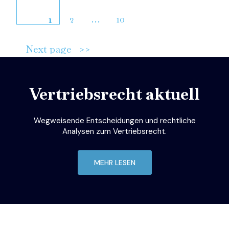
Beitragsnavigation
Page
Page
2
…
10
Page
1
Next page
Vertriebsrecht aktuell
Wegweisende Entscheidungen und rechtliche
Analysen zum Vertriebsrecht.
MEHR LESEN