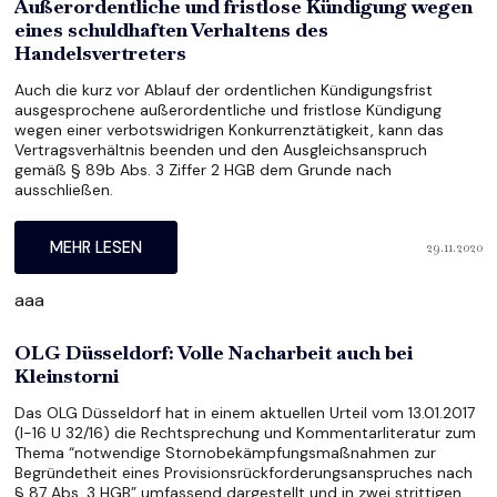
Außerordentliche und fristlose Kündigung wegen
eines schuldhaften Verhaltens des
Handelsvertreters
Auch die kurz vor Ablauf der ordentlichen Kündigungsfrist
ausgesprochene außerordentliche und fristlose Kündigung
wegen einer verbotswidrigen Konkurrenztätigkeit, kann das
Vertragsverhältnis beenden und den Ausgleichsanspruch
gemäß § 89b Abs. 3 Ziffer 2 HGB dem Grunde nach
ausschließen.
29.11.2020
MEHR LESEN
aaa
OLG Düsseldorf: Volle Nacharbeit auch bei
Kleinstorni
Das OLG Düsseldorf hat in einem aktuellen Urteil vom 13.01.2017
(I-16 U 32/16) die Rechtsprechung und Kommentarliteratur zum
Thema “notwendige Stornobekämpfungsmaßnahmen zur
Begründetheit eines Provisionsrückforderungsanspruches nach
§ 87 Abs. 3 HGB” umfassend dargestellt und in zwei strittigen